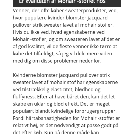
Er kvaliteten af ​​Mohair -stoffet hos
Venner, der ofte køber sweaterprodukter, ved,
kvinder blomster jacquard pullover strik
hvor populære kvinder blomster jacquard
sweater god?
pullover strik sweater lavet af mohair stof er.
Hvis du ikke ved, hvad egenskaberne ved
Mohair -stof er, og om sweateren lavet af det er
af god kvalitet, vil de fleste venner ikke tørre at
købe det tilfældigt, så jeg vil dele mere viden
med dig om disse problemer nedenfor.
Kvinderne blomster jacquard pullover strik
sweater lavet af mohair stof har egenskaberne
ved tilstrækkelig elasticitet, blødhed og
fluffyness. Efter at have båret den, kan det let
skabe en uklar og blød effekt. Det er meget
populært blandt kvindelige forbrugergrupper.
Fordi hårtabshastigheden for Mohair -stoffet er
relativt høj, er det nødvendigt at passe godt på
det efter køb. Kun på denne måde kan