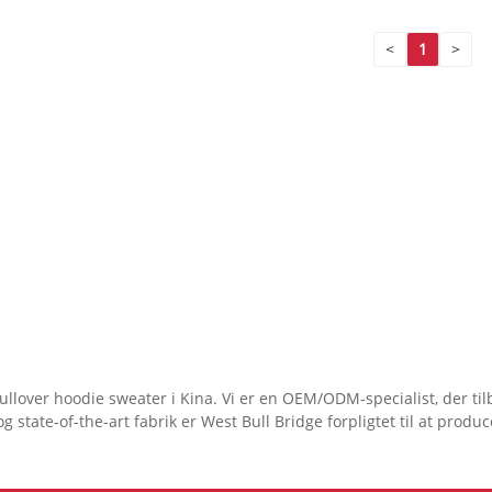
<
1
>
llover hoodie sweater i Kina. Vi er en OEM/ODM-specialist, der til
state-of-the-art fabrik er West Bull Bridge forpligtet til at produ