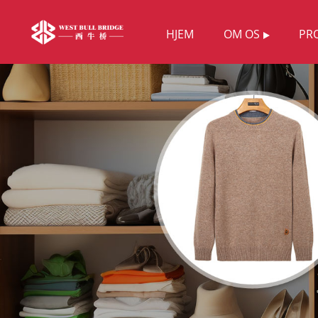
HJEM
OM OS
PR