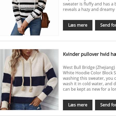
sweater is fluffy and has a 
reveals a hazy and dreamy 
Læs mere
Send fo
Kvinder pullover hvid hæ
West Bull Bridge (Zhejiang
White Hoodie Color Block 
washing this sweater, you 
wash it in cold water, and d
can be kept as new for a lo
Læs mere
Send fo