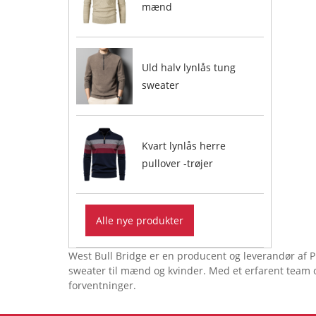
mænd
Uld halv lynlås tung
sweater
Kvart lynlås herre
pullover -trøjer
Alle nye produkter
West Bull Bridge er en producent og leverandør af Pu
sweater til mænd og kvinder. Med et erfarent team og 
forventninger.