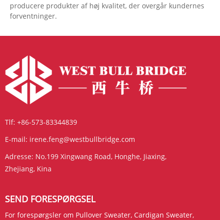
ned, så den passer til enhver lejlighed.
Læs mere
Send forespørgsel
<
1
>
West Bull Bridge er en producent og leverandør af Cardigan
sweater til mænd i Kina. Vi er en OEM/ODM-specialist, der
tilbyder tilpassede og nyeste styles på Cardigan sweater til
mænd til mænd og kvinder. Med et erfarent team og state-
of-the-art fabrik er West Bull Bridge forpligtet til at
producere produkter af høj kvalitet, der overgår kundernes
forventninger.