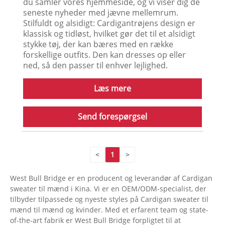
Herre Merinould cardigan sweater
Disse er relateret til Mænd Merino Wool
Cardigan Sweater nyheder, hvor du kan lære
om den opdaterede information i Men Merino
Wool Cardigan Sweater, for at hjælpe dig med
bedre at forstå og udvide Mænd Merino Wool
Cardigan Sweater markedet. Fordi markedet
for Herre Merino Wool Cardigan Sweater
udvikler sig og ændrer sig, så anbefaler vi, at
du samler vores hjemmeside, og vi viser dig de
seneste nyheder med jævne mellemrum.
Stilfuldt og alsidigt: Cardigantrøjens design er
klassisk og tidløst, hvilket gør det til et alsidigt
stykke tøj, der kan bæres med en række
forskellige outfits. Den kan dresses op eller