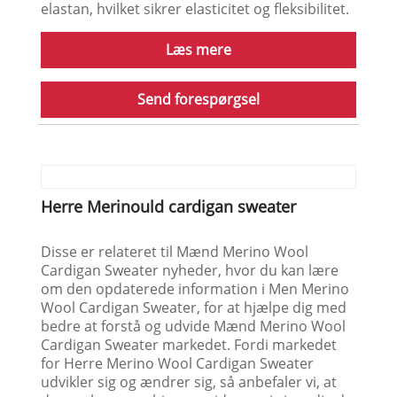
Oversized herre cardigan sweater
West Bull Bridge er en professionel førende
Kina sweater med rund hals,
overdimensioneret cardigantrøje til mænd,
Cashmere Wool Cardigan, producent af
skoleuniform sweater med høj kvalitet og
rimelig pris. Velkommen til at kontakte os. For
at bevare en tætsiddende pasform og
forhindre kold luft i at trænge ind, har de fleste
overdimensionerede cardigans ribmanchetter
og en ribkant, som kan justeres efter dit
komfortniveau. Ribben er typisk lavet af
elastiske materialer, såsom spandex eller
elastan, hvilket sikrer elasticitet og fleksibilitet.
Læs mere
Send forespørgsel