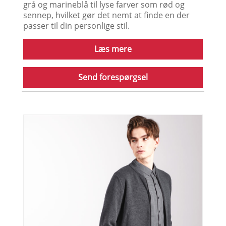
Business Mænd Casual Cardigan Sweater
Høj kvalitet rund hals sweater tilbydes af den
kinesiske producent westbullbridge.Business
Mænd Casual Cardigan sweater. KøbCashmere
Wool Cardigan som er af høj kvalitet direkte til
lav pris. Farverudvalg: Disse sweatere kommer
i en bred vifte af farver, fra neutrale toner som
grå og marineblå til lyse farver som rød og
sennep, hvilket gør det nemt at finde en der
passer til din personlige stil.
Læs mere