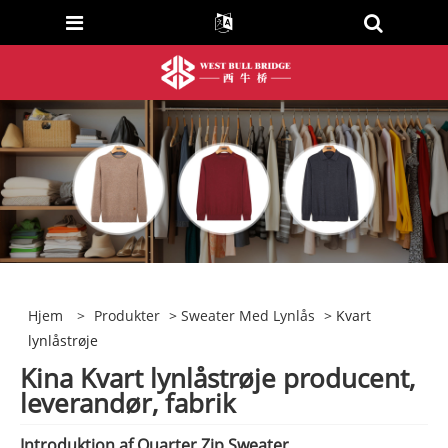
Hjem
>
Produkter
>
Sweater Med Lynlås
> Kvart
lynlåstrøje
Kina Kvart lynlåstrøje producent,
leverandør, fabrik
Introduktion af Quarter Zip Sweater