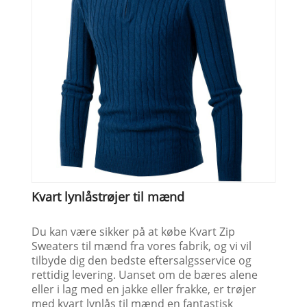
Kvart lynlåstrøjer til mænd
Du kan være sikker på at købe Kvart Zip
Sweaters til mænd fra vores fabrik, og vi vil
tilbyde dig den bedste eftersalgsservice og
rettidig levering. Uanset om de bæres alene
eller i lag med en jakke eller frakke, er trøjer
med kvart lynlås til mænd en fantastisk