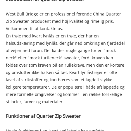
West Bull Bridge er en professionel førende China Quarter
Zip Sweater-producent med høj kvalitet og rimelig pris.
Velkommen til at kontakte os.
En trøje med kvart lynlås er en trøje, der har en
halsudskæring med lynlås, der går ned omkring en fjerdedel
af vejen ned foran. Det kaldes nogle gange for en "mock
neck" eller "mock turtleneck" sweater, fordi kraven kan
foldes over som kraven på en rullekrave, men den er kortere
og omslutter ikke halsen så tæt. Kvart lynlåstrøjer er ofte
lavet af strikstoffer og kan bæres som et lagdelt stykke i
køligere temperaturer. De er populære i både afslappede og
mere formelle omgivelser og kommer i en række forskellige
stilarter, farver og materialer.
Funktioner af Quarter Zip Sweater
Nogle funktioner i en kvart lynlåstrøje kan omfatte: