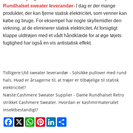
Rundhalset sweater leverandør
- I dag er der mange
produkter, der kan fjerne statisk elektricitet, som venner kan
købe og bruge. For eksempel har nogle skyllemidler den
virkning, at de eliminerer statisk elektricitet. At forsigtigt
klappe uldtrøjen med et vådt håndklæde for at øge tøjets
fugtighed har også en vis antistatisk effekt.
Tidligere:
Uld sweater leverandør - Solsikke pullover med rund
hals. Hvad er årsagerne til, at trøjer er tilbøjelige til statisk
elektricitet?
Næste:
Cashmere Sweater Supplier - Dame Rundhalset Retro
strikket Cashmere Sweater. Hvordan er kashmirmaterialet
insektbestandigt?
Facebook
X
WhatsApp
Pinterest
LinkedIn
Share