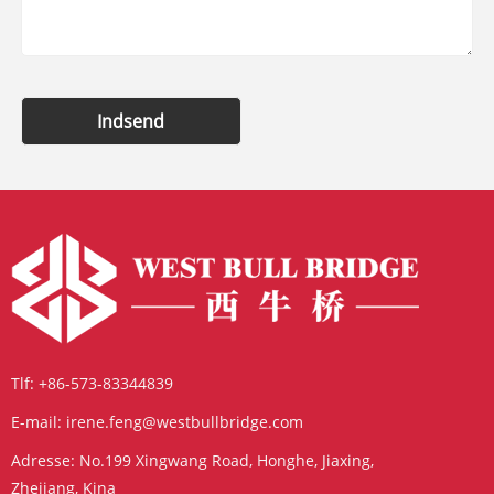
Indsend
Tlf:
+86-573-83344839
E-mail:
irene.feng@westbullbridge.com
Adresse:
No.199 Xingwang Road, Honghe, Jiaxing,
Zhejiang, Kina