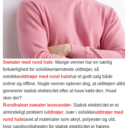
Sweater med rund hals
- Mange venner har en særlig
forkærlighed for solsikkemønstrede uldtrøjer, så
solsikke
uldtrøjer med rund hals
har et godt salg både
online og offline. Nogle venner oplever dog, at uldtrøjen altid
genererer statisk elektricitet efter at have købt den. Hvad
sker der?
Rundhalset sweater leverandør
- Statisk elektricitet er et
almindeligt problem i
uldtrøjer
, især i solsikke
uldtrøjer med
rund hals
lavet af materialer som akryl, polyester og uld,
hvor sandsynligheden for statisk elektricitet er højere.