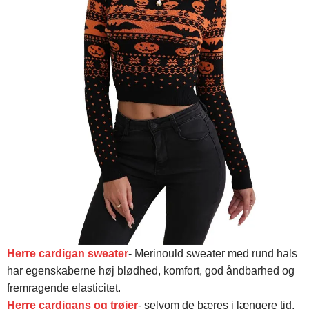
Herre cardigan sweater
- Merinould sweater med rund hals
har egenskaberne høj blødhed, komfort, god åndbarhed og
fremragende elasticitet.
Herre cardigans og trøjer
- selvom de bæres i længere tid,