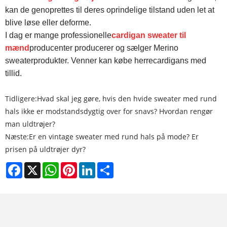
kan de genoprettes til deres oprindelige tilstand uden let at
blive løse eller deforme.
I dag er mange professionelle
cardigan sweater til
mænd
producenter producerer og sælger Merino
sweaterprodukter. Venner kan købe herrecardigans med
tillid.
Tidligere:
Hvad skal jeg gøre, hvis den hvide sweater med rund
hals ikke er modstandsdygtig over for snavs? Hvordan rengør
man uldtrøjer?
Næste:
Er en vintage sweater med rund hals på mode? Er
prisen på uldtrøjer dyr?
Facebook
X
WhatsApp
Pinterest
LinkedIn
Share