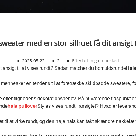
sweater med en stor silhuet få dit ansigt t
●
2025-05-22
●
2
●
Efterlad mig en besked
dit ansigt til at vises rundt? Sådan matcher du bomuldsrunde
Hals
e mennesker en tendens til at foretrække skildpadde sweatere, f
ffentlighedens dekorationsbehov. På nuværende tidspunkt er de
unde
hals pullover
Styles vises rundt i ansigtet? Hvad er levera
gtet til at virke rundt, og den høje hals kan faktisk ændre nakk