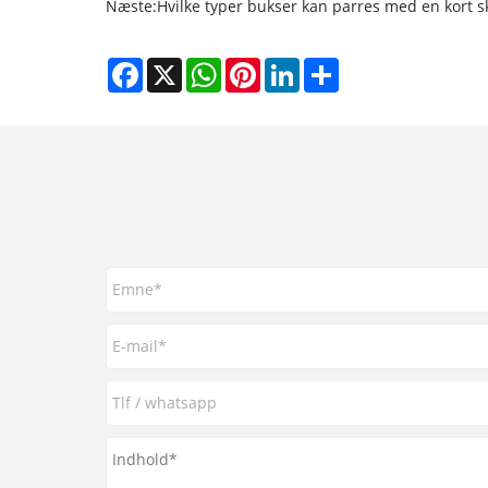
Næste:
Hvilke typer bukser kan parres med en kort 
Facebook
X
WhatsApp
Pinterest
LinkedIn
Share