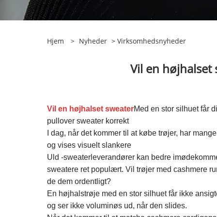
Hjem
>
Nyheder
>
Virksomhedsnyheder
Vil en højhalset 
Vil en højhalset sweater
Med en stor silhuet får 
pullover sweater korrekt
I dag, når det kommer til at købe trøjer, har mang
og vises visuelt slankere
Uld -sweaterleverandører kan bedre imødekomme o
sweatere ret populært. Vil trøjer med cashmere r
de dem ordentligt?
En højhalstrøje med en stor silhuet får ikke ansi
og ser ikke voluminøs ud, når den slides.