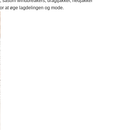
, såsom windbreakers, dragtjakker, nedjakker
for at øge lagdelingen og mode.