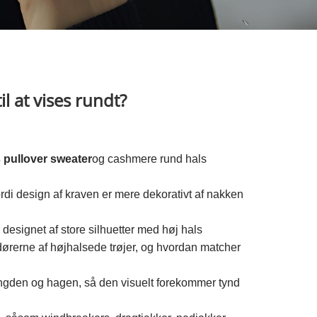
il at vises rundt?
 pullover sweater
og cashmere rund hals
ordi design af kraven er mere dekorativt af nakken
signet af store silhuetter med høj hals
ndørerne af højhalsede trøjer, og hvordan matcher
elængden og hagen, så den visuelt forekommer tynd