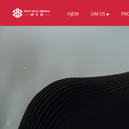
HJEM
OM OS
PR