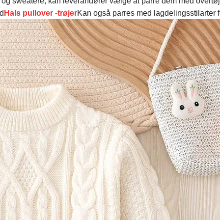
 og sweatere, kan leverandører vælge at parre dem med overtøj
nd
Hals pullover -trøjer
Kan også parres med lagdelingsstilarter 