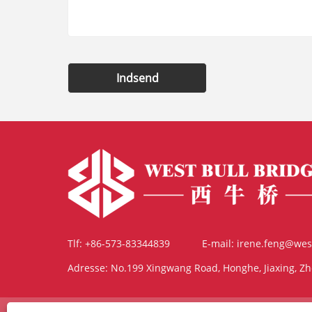
Indsend
Tlf:
+86-573-83344839
E-mail:
irene.feng@wes
Adresse:
No.199 Xingwang Road, Honghe, Jiaxing, Zh