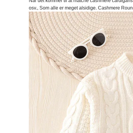
Når det kommer til at matche cashmere cardigans
osv., Som alle er meget alsidige. Cashmere Rou