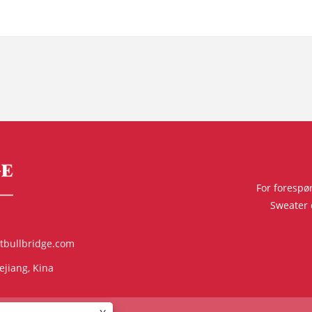
For forespø
Sweater e
tbullbridge.com
ejiang, Kina