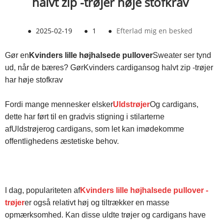
halvt zip -trøjer høje stofkrav
●
2025-02-19
●
1
●
Efterlad mig en besked
Gør en
Kvinders lille højhalsede pullover
Sweater ser tynd
ud, når de bæres? Gør
Kvinders cardigans
og halvt zip -trøjer
har høje stofkrav
Fordi mange mennesker elsker
Uldstrøjer
Og cardigans,
dette har ført til en gradvis stigning i stilarterne
af
Uldstrøjer
og cardigans, som let kan imødekomme
offentlighedens æstetiske behov.
I dag, populariteten af
Kvinders lille højhalsede pullover -
trøjer
er også relativt høj og tiltrækker en masse
opmærksomhed. Kan disse uldte trøjer og cardigans have