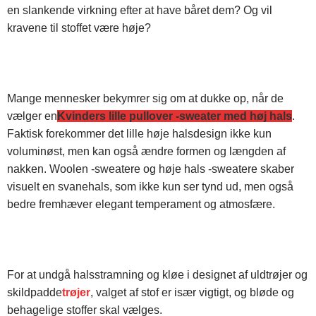
en slankende virkning efter at have båret dem? Og vil
kravene til stoffet være høje?
Mange mennesker bekymrer sig om at dukke op, når de
vælger en
Kvinders lille pullover -sweater med høj hals
.
Faktisk forekommer det lille høje halsdesign ikke kun
voluminøst, men kan også ændre formen og længden af ​​
nakken. Woolen -sweatere og høje hals -sweatere skaber
visuelt en svanehals, som ikke kun ser tynd ud, men også
bedre fremhæver elegant temperament og atmosfære.
For at undgå halsstramning og kløe i designet af uldtrøjer og
skildpadde
trøjer
, valget af stof er især vigtigt, og bløde og
behagelige stoffer skal vælges.