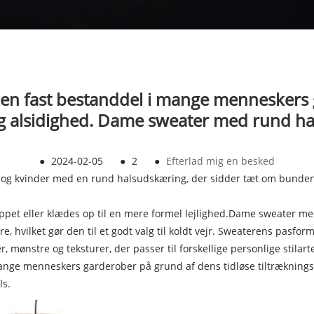
en fast bestanddel i mange menneskers
 og alsidighed. Dame sweater med rund ha
●
2024-02-05
●
2
●
Efterlad mig en besked
d og kvinder med en rund halsudskæring, der sidder tæt om bunden 
appet eller klædes op til en mere formel lejlighed.
Dame sweater med
, hvilket gør den til et godt valg til koldt vejr. Sweaterens pasform k
 mønstre og teksturer, der passer til forskellige personlige stilar
nge menneskers garderober på grund af dens tidløse tiltrækningsk
ls.