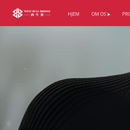
HJEM
OM OS
PR