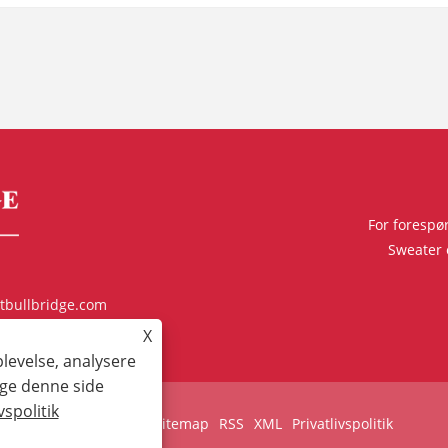
For forespø
Sweater e
tbullbridge.com
X
ejiang, Kina
plevelse, analysere
uge denne side
vspolitik
Links
Sitemap
RSS
XML
Privatlivspolitik