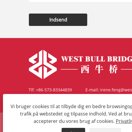
Indsend
Tlf:
+86-573-83344839
E-mail:
irene.feng@wes
Adresse:
No.199 Xingwang Road, Honghe, Jiaxing, Zh
Vi bruger cookies til at tilbyde dig en bedre browsingo
trafik på webstedet og tilpasse indhold. Ved at br
accepterer du vores brug af cookies.
Privatli