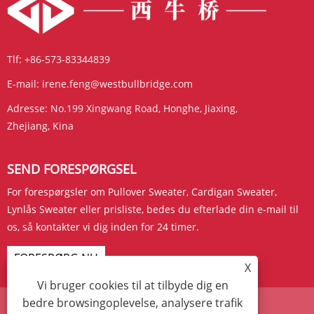
Tlf:
+86-573-83344839
E-mail:
irene.feng@westbullbridge.com
Adresse:
No.199 Xingwang Road, Honghe, Jiaxing,
Zhejiang, Kina
SEND FORESPØRGSEL
For forespørgsler om Pullover Sweater, Cardigan Sweater,
Lynlås Sweater eller prisliste, bedes du efterlade din e-mail til
os, så kontakter vi dig inden for 24 timer.
FORESPØRG NU
X
Vi bruger cookies til at tilbyde dig en
bedre browsingoplevelse, analysere trafik