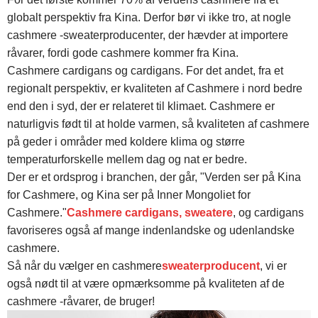
globalt perspektiv fra Kina. Derfor bør vi ikke tro, at nogle
cashmere -sweaterproducenter, der hævder at importere
råvarer, fordi gode cashmere kommer fra Kina.
Cashmere cardigans og cardigans. For det andet, fra et
regionalt perspektiv, er kvaliteten af ​​Cashmere i nord bedre
end den i syd, der er relateret til klimaet. Cashmere er
naturligvis født til at holde varmen, så kvaliteten af ​​cashmere
på geder i områder med koldere klima og større
temperaturforskelle mellem dag og nat er bedre.
Der er et ordsprog i branchen, der går, "Verden ser på Kina
for Cashmere, og Kina ser på Inner Mongoliet for
Cashmere."
Cashmere cardigans, sweatere
, og cardigans
favoriseres også af mange indenlandske og udenlandske
cashmere.
Så når du vælger en cashmere
sweaterproducent
, vi er
også nødt til at være opmærksomme på kvaliteten af ​​de
cashmere -råvarer, de bruger!