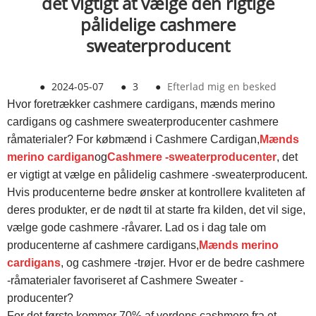
det vigtigt at vælge den rigtige
pålidelige cashmere
sweaterproducent
●
2024-05-07
●
3
●
Efterlad mig en besked
Hvor foretrækker cashmere cardigans, mænds merino
cardigans og cashmere sweaterproducenter cashmere
råmaterialer? For købmænd i Cashmere Cardigan,
Mænds
merino cardigan
og
Cashmere -sweaterproducenter
, det
er vigtigt at vælge en pålidelig cashmere -sweaterproducent.
Hvis producenterne bedre ønsker at kontrollere kvaliteten af ​​
deres produkter, er de nødt til at starte fra kilden, det vil sige,
vælge gode cashmere -råvarer. Lad os i dag tale om
producenterne af cashmere cardigans,
Mænds merino
cardigans
, og cashmere -trøjer. Hvor er de bedre cashmere
-råmaterialer favoriseret af Cashmere Sweater -
producenter?
For det første kommer 70% af verdens cashmere fra et