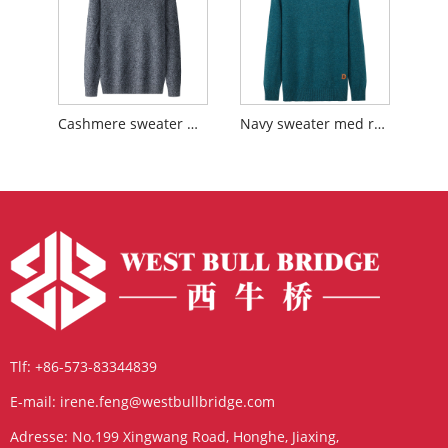
Cashmere sweater med rund hals
Navy sweater med rund hals
Tlf:
+86-573-83344839
E-mail:
irene.feng@westbullbridge.com
Adresse:
No.199 Xingwang Road, Honghe, Jiaxing,